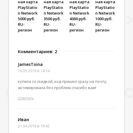
ная карта
ная карта
ная карта
ная карта
PlayStatio
PlayStatio
PlayStatio
PlayStatio
n Network
n Network
n Network
n Network
5000 руб.
3500 руб.
4000 руб.
1000 руб.
RU-
RU-
RU-
RU-
регион
регион
регион
регион
Комментариев: 2
JamesToina
16.03.2019 в 14:14
купила со скидкой, код пришел сразу на почту,
активировала без проблем спасибо вам!
Ответить
Иван
21.04.2019 в 19:42