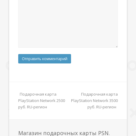
previous
Подарочная карта
Подарочная карта
next
PlayStation Network 2500
post:
PlayStation Network 3500
post:
руб. RU-регион
руб. RU-регион
Магазин подарочных карты PSN.