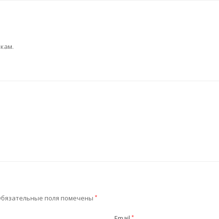
кам.
бязательные поля помечены
*
Email
*