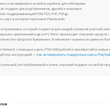
нить и активировать в любое удобное для себя время.
ак подарок для родственников, друзей и знакомых.
ой, поддерживающей PSN: PS3, PSP, PSPgo.
ь карт в интернет-магазине Planetcards.
ся на бумажнике, который создается для каждой основной учетной зап
 музыки, приложений и др.) в PS Store, происходит списание средств
личество средств в бумажнике. В нем может храниться сумма не бол
on Network с помощью карты PSN 5000 рублей и приобретайте новые и
зуйтесь инструкцией —
Как активировать подарочные карты PlayStat
 актуальный, востребованный и очень хороший подарок на любой пра
алов